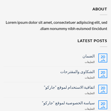
ABOUT
Lorem ipsum dolor sit amet, consectetuer adipiscing elit, sed
diam nonummy nibh euismod tincidunt.
LATEST POSTS
الضمان
20
يناير
على
التعليقات
الضمان
مغلقة
الشكاوى والمقترحات
20
يناير
على
التعليقات
الشكاوى
والمقترحات
اتفاقية الاستخدام لموقع “جاركو”
20
مغلقة
يناير
على
التعليقات
اتفاقية
الاستخدام
سياسة الخصوصية لموقع “جاركو”
20
لموقع
يناير
على
التعليقات
“جاركو”