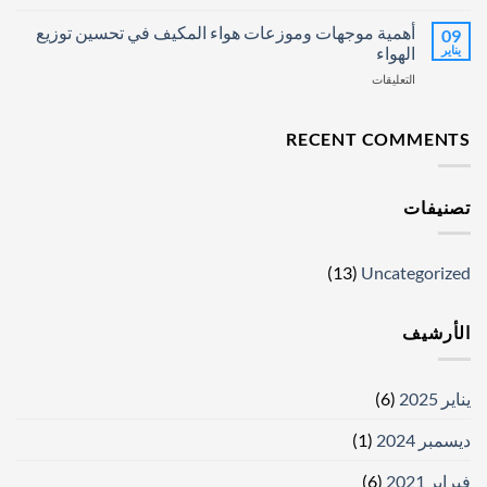
سياسة
مغلقة
الخصوصية
أهمية موجهات وموزعات هواء المكيف في تحسين توزيع
09
لموقع
يناير
الهواء
“جاركو”
على
التعليقات
مغلقة
أهمية
موجهات
وموزعات
RECENT COMMENTS
هواء
المكيف
في
تصنيفات
تحسين
توزيع
الهواء
مغلقة
(13)
Uncategorized
الأرشيف
يناير 2025
(6)
ديسمبر 2024
(1)
فبراير 2021
(6)