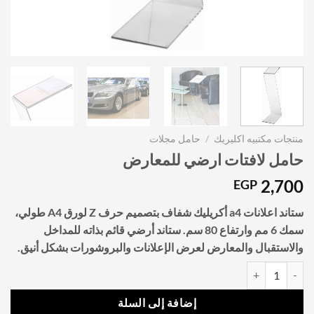
منتجات مكتبيه اكليريك
/
حامل مجلات
حامل لافتات ارضي للمعارض
2,700
EGP
ستاند اعلانات a4 أكريليك شفاف بتصميم حرف Z لورق A4 طولي،
سمك 6 مم وارتفاع 80 سم. ستاند أرضي قائم بذاته للمداخل
والاستقبال والمعارض لعرض الإعلانات والبروشورات بشكل أنيق.
كمية حامل لافتات ارضي للمعارض
إضافة إلى السلة