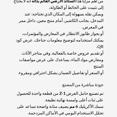
من أهم مزايا هذا
الستاند الأرضي القائم بذاته
أنه لا يحتاج
إلى تثبيت على الحائط أو الطاولة،
ويمكن نقله بسهولة إلى المكان الذي تحتاجه: عند
المدخل، بجانب الكاشير، أمام منتج معين، داخل ممر
في المعرض،
أو بجوار طابور الانتظار. في المعارض والمؤتمرات،
يمكنك استخدامه لتوضيح معلومات جناحك، عرض كود
QR،
أو تقديم عروض خاصة بالفعالية. وفي متاجر الأثاث
ومعارض مواد البناء، يساعدك على عرض مواصفات
المنتج
أو السعر أو تفاصيل الضمان بشكل احترافي ومقروء.
جودة مباشرة من المصنع
تم تصنيع حامل العرض
Z-1
من قطعة واحدة للحصول
على ثبات أعلى ولمسة نهائية نظيفة.
سمك الأكريليك
6 مم
يضيف متانة واضحة تساعد على
تحمّل الاستخدام اليومي في الأماكن المزدحمة.