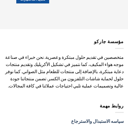
هناك
العديد
من
الأشكال
المختلفة
لهذا
مؤسسة جاركو
المنتج.
يمكن
اختيار
متخصصين في تقديم حلول مبتكرة وعصرية. نحن خبراء في صناعة
الخيارات
موجه هواء المكيف، كما نتميز في تشكيل الأكريليك وتقديم منتجات
على
دعاية مبتكرة، بالإضافة إلى منتجات للطعام مثل الصواني. كما نوفر
صفحة
المنتج
حلول لحماية شاشات التلفزيون من الكسر. تضمن منتجاتنا جودة
عالية وتصميمات عملية تلبي احتياجات عملائنا في كافة المجالات.
روابط مهمة
سياسه الاستبدال والاسترجاع