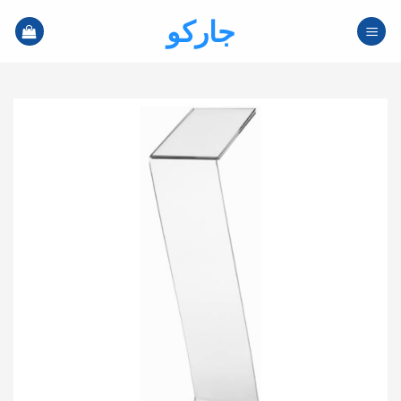
خطي
جاركو
لمحتوى