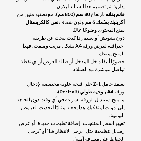
إدارية. تم تصميم هذا الستاند ليكون
قائم بذاته
بارتفاع
80 سم (800 مم)
، مع تصنيع متين من
أكريليك بسُمك 6 مم
ولون شفاف
نقي كالكريستال
يمنح المحتوى وضوحًا عاليًا
دون تشويش أو تعتيم. إذا كنت تبحث عن طريقة
احترافية لعرض ورقة A4 بشكل مرتب وملفت، فهذا
المنتج يمنحك
حضورًا أنيقًا داخل المدخل أو صالة العرض أو أي نقطة
تواصل مباشرة مع العملاء.
يعتمد حامل
Z-1
على فتحة علوية مخصصة لإدخال
ورقة
A4 بتوجيه طولي (Portrait)
،
ما يتيح استبدال الورقة بسرعة في أي وقت دون الحاجة
إلى أدوات أو تفكيك. هذا يجعله مثاليًا لتحديث العروض
اليومية،
تغيير أسعار المنتجات، إضافة تعليمات جديدة، أو عرض
رسائل تنظيمية مثل “يرجى الانتظار هنا” أو “يرجى
الحفاظ على مسافة آمنة”.