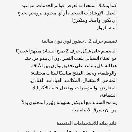
كما يمكنك استخدامه لعرض قوائم الخدمات، مواعيد
العمل، الإرشادات الصحية، أو أي محتوى ترويجي يحتاج
أن يكون واضحًا ومتكررًا
أمام الزوار.
تصميم حرف Z… حضور قوي دون مبالغة
التصميم على شكل حرف Z يمنح الستاند مظهرًا عصريًا
مع انحناء انسيابي يلفت النظر دون أن يبدو مزدحمًا.
هذا الشكل يساعد على تحقيق توازن بين الأناقة
والوظيفة، ويجعل المنتج مناسبًا لبيئات مختلفة:
المتاجر، الاستقبال، المكاتب، العيادات، الفنادق،
المعارض، والمؤتمرات. وبفضل خامة الأكريليك
الشفافة،
يندمج الستاند مع الديكور بسهولة ويُبرز المحتوى بدلاً
من أن يسرق الانتباه منه.
قائم بذاته للاستخدامات المتعددة