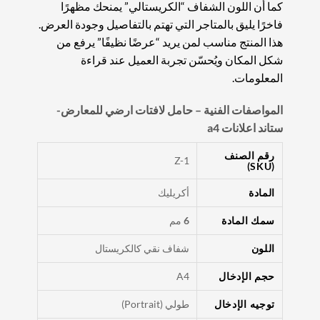
كما أن اللون الشفاف “الكريستالي” يمنحك مظهرًا
فاخرًا يليق بالمتاجر التي تهتم بالتفاصيل وجودة العرض.
هذا المنتج مناسب لمن يريد “عرضًا نظيفًا” يرفع من
شكل المكان ويُحسّن تجربة العميل عند قراءة
المعلومات.
المواصفات الفنية – حامل لافتات ارضي للمعارض-
ستاند اعلانات a4
رقم الصنف
Z-1
(SKU)
المادة
أكريليك
سمك المادة
6
مم
اللون
شفاف نقي كالكريستال
حجم الإدخال
A4
توجيه الإدخال
طولي (Portrait)