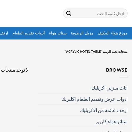
خطي
لمحتوى
البحث
عن:
موزع هواء المكيف
مزيل الرطوبة
ستائر هواء
أدوات تقديم الطعام
ارفف 
منتجات تحت الوسم “ACRYLIC HOTEL TABLE”
BROWSE
لا توجد منتجات 
اثاث منزلي اكريليك
ادوات عرض وتقديم الطعام اكليريك
ارفف عائمة من الاكريليك
ستائر هواء كاريير