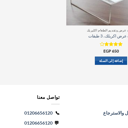
 عرض وتقديم الطعام اكليريك
ض اكريلك، 3 طبقات
650
تم التقييم
EGP
4.20
من
5
إضافة إلى السلة
تواصل معنا
ل والاسترجاع
📞
01206656120
01206656120
💬