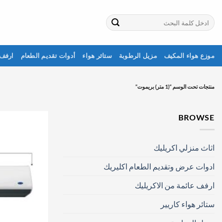
خطي
لمحتوى
البحث
عن:
موزع هواء المكيف
مزيل الرطوبة
ستائر هواء
أدوات تقديم الطعام
ارفف 
منتجات تحت الوسم “(1 متر) بريموت”
BROWSE
اثاث منزلي اكريليك
ادوات عرض وتقديم الطعام اكليريك
ارفف عائمة من الاكريليك
ستائر هواء كاريير