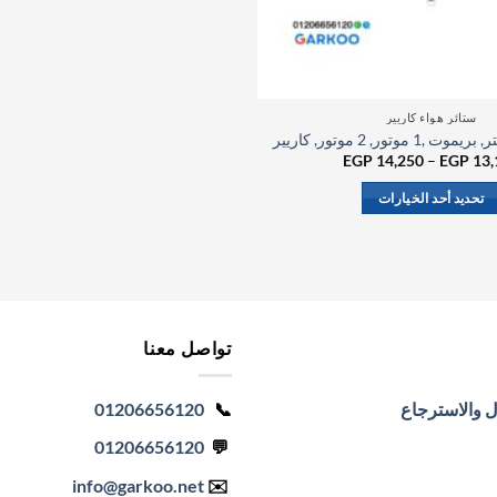
ستائر هواء كاريير
نطاق
EGP
14,250
–
EGP
13,
السعر:
من
تحديد أحد الخيارات
خلال
هناك
العديد
من
الأشكال
المختلفة
تواصل معنا
لهذا
المنتج.
يمكن
ل والاسترجاع
📞
01206656120
اختيار
01206656120
💬
الخيارات
على
info
@garkoo.net
✉️