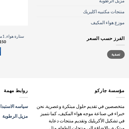
مزيل الرطوبة
منتجات مكتبيه اكليريك
موزع هواء المكيف
ستارة هواء, 1متر, بريموت ,1 موتور, 2 موتور, كاريير
الفرز حسب السعر
150
أدنى
أعلى
تصفية
سعر
سعر
مؤسسة جاركو
روابط مهمة
متخصصين في تقديم حلول مبتكرة وعصرية. نحن
سياسه الاستبدا
خبراء في صناعة موجه هواء المكيف، كما نتميز
مزيل الرطوبة
في تشكيل الأكريليك وتقديم منتجات دعاية
مبتكرة، بالإضافة إلى منتجات للطعام مثل