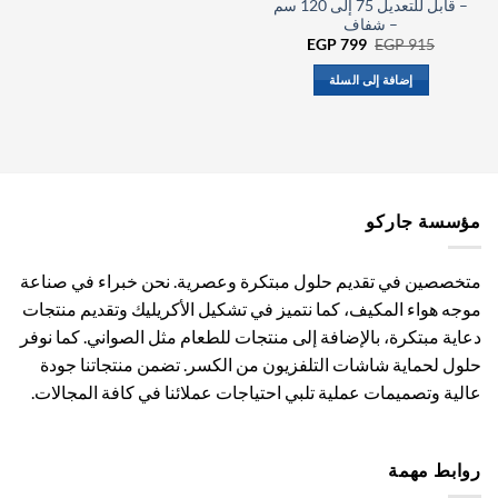
– قابل للتعديل 75 إلى 120 سم
– شفاف
السعر
السعر
EGP
799
EGP
915
الأصلي
الحالي
هو:
هو:
إضافة إلى السلة
EGP 799.
EGP 915.
مؤسسة جاركو
متخصصين في تقديم حلول مبتكرة وعصرية. نحن خبراء في صناعة
موجه هواء المكيف، كما نتميز في تشكيل الأكريليك وتقديم منتجات
دعاية مبتكرة، بالإضافة إلى منتجات للطعام مثل الصواني. كما نوفر
حلول لحماية شاشات التلفزيون من الكسر. تضمن منتجاتنا جودة
عالية وتصميمات عملية تلبي احتياجات عملائنا في كافة المجالات.
روابط مهمة