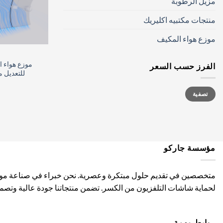
مزيل الرطوبة
منتجات مكتبيه اكليريك
موزع هواء المكيف
الفرز حسب السعر
للتعديل من (70 : 85) سم, 
أدنى
أعلى
تصفية
سعر
سعر
مؤسسة جاركو
متخصصين في تقديم حلول مبتكرة وعصرية. نحن خبراء في صناعة موجه ه
لحماية شاشات التلفزيون من الكسر. تضمن منتجاتنا جودة عالية وتصميم
روابط مهمة