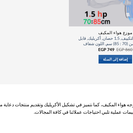
موزع هواء المكيف
موزع هواء التكييف, 1.5 حصان, أكريليك, قابل
اللون شفاف
السعر
السعر
EGP
749
EGP
860
الأصلي
الحالي
هو:
هو:
إضافة إلى السلة
EGP 749.
EGP 860.
واء المكيف، كما نتميز في تشكيل الأكريليك وتقديم منتجات دعاية مبت
ات عملية تلبي احتياجات عملائنا في كافة المجالات.