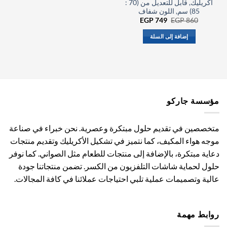
أكريليك, قابل للتعديل من (70 :
85) سم, اللون شفاف
السعر
السعر
EGP
749
EGP
860
الأصلي
الحالي
هو:
هو:
إضافة إلى السلة
EGP 749.
EGP 860.
مؤسسة جاركو
متخصصين في تقديم حلول مبتكرة وعصرية. نحن خبراء في صناعة
موجه هواء المكيف، كما نتميز في تشكيل الأكريليك وتقديم منتجات
دعاية مبتكرة، بالإضافة إلى منتجات للطعام مثل الصواني. كما نوفر
حلول لحماية شاشات التلفزيون من الكسر. تضمن منتجاتنا جودة
عالية وتصميمات عملية تلبي احتياجات عملائنا في كافة المجالات.
روابط مهمة