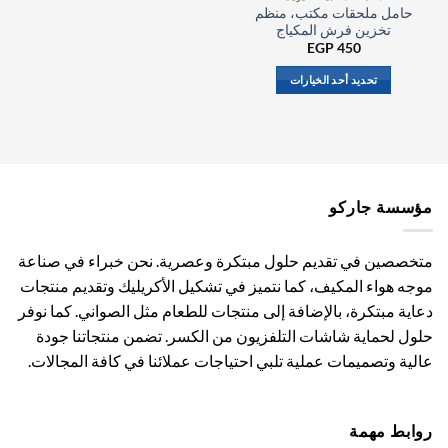
حامل ملحقات مكتب، منظم
تخزين فرش المكياج
EGP
450
تحديد أحد الخيارات
هناك
العديد
من
الأشكال
المختلفة
مؤسسة جاركو
لهذا
المنتج.
يمكن
متخصصين في تقديم حلول مبتكرة وعصرية. نحن خبراء في صناعة
اختيار
موجه هواء المكيف، كما نتميز في تشكيل الأكريليك وتقديم منتجات
الخيارات
دعاية مبتكرة، بالإضافة إلى منتجات للطعام مثل الصواني. كما نوفر
على
صفحة
حلول لحماية شاشات التلفزيون من الكسر. تضمن منتجاتنا جودة
المنتج
عالية وتصميمات عملية تلبي احتياجات عملائنا في كافة المجالات.
روابط مهمة