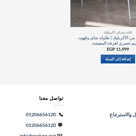
اثاث منزلي اكريليك
ن الأكريليك | طاوله شاي وقهوه ,
يم عصري لغرفة المعيشة
EGP
11,999
إضافة إلى السلة
تواصل معنا
ل والاسترجاع
📞
01206656120
01206656120
💬
info
@garkoo.net
✉️