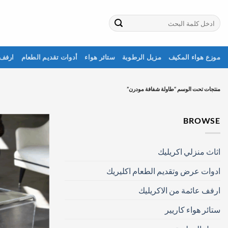
خطي
لمحتوى
البحث
عن:
موزع هواء المكيف
مزيل الرطوبة
ستائر هواء
أدوات تقديم الطعام
ارفف 
منتجات تحت الوسم “طاولة شفافة مودرن”
BROWSE
اثاث منزلي اكريليك
ادوات عرض وتقديم الطعام اكليريك
ارفف عائمة من الاكريليك
ستائر هواء كاريير