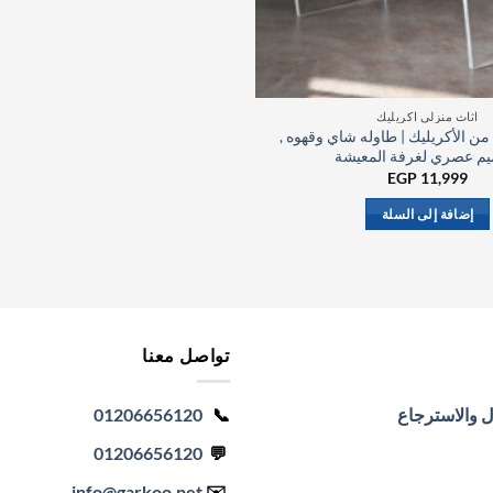
اثاث منزلي اكريليك
ن الأكريليك | طاوله شاي وقهوه ,
يم عصري لغرفة المعيشة
EGP
11,999
إضافة إلى السلة
تواصل معنا
ل والاسترجاع
📞
01206656120
01206656120
💬
info
@garkoo.net
✉️