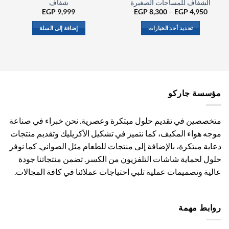
الشفاف للمساحات الصغيرة
شفاف
نطاق
EGP
9,999
EGP
8,300
–
EGP
4,950
السعر:
من
تحديد أحد الخيارات
إضافة إلى السلة
خلال
هناك
العديد
من
الأشكال
المختلفة
مؤسسة جاركو
لهذا
المنتج.
يمكن
متخصصين في تقديم حلول مبتكرة وعصرية. نحن خبراء في صناعة
اختيار
موجه هواء المكيف، كما نتميز في تشكيل الأكريليك وتقديم منتجات
الخيارات
دعاية مبتكرة، بالإضافة إلى منتجات للطعام مثل الصواني. كما نوفر
على
صفحة
حلول لحماية شاشات التلفزيون من الكسر. تضمن منتجاتنا جودة
المنتج
عالية وتصميمات عملية تلبي احتياجات عملائنا في كافة المجالات.
روابط مهمة