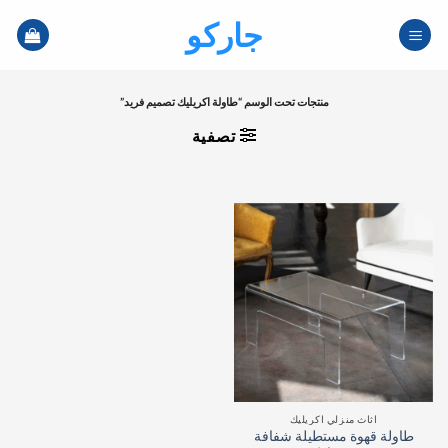
خطي
جاركو
لمحتوى
منتجات تحت الوسم “طاولة اكريليك تصميم فريد”
تصفية
اثاث منزلي اكريليك
طاولة قهوة مستطيلة شفافة