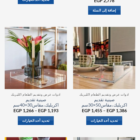
EGP
2,778
خلال
هناك
إضافة إلى السلة
العديد
من
الأشكال
المختلفة
لهذا
المنتج.
يمكن
اختيار
الخيارات
على
صفحة
المنتج
ادوات عرض وتقديم الطعام اكليريك
ادوات عرض وتقديم الطعام اكليريك
صينية تقديم
صينية تقديم
اكريليك،مقاس50×30سم
اكريليك،مقاس30×40سم
نطاق
نطاق
EGP
1,266
–
EGP
1,193
EGP
1,455
–
EGP
1,386
السعر:
السعر:
من
من
تحديد أحد الخيارات
تحديد أحد الخيارات
خلال
خلال
هناك
هناك
العديد
العديد