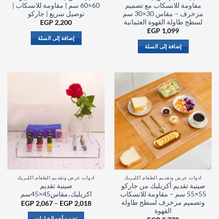
مقاومة للانسكاب مع تصميم
60×60 سم | مقاومة للانسكاب |
مزخرف – مقاس 30×30 سم
توصيل سريع | جاركو
لسطح طاولة القهوة العثمانية
EGP
2,200
EGP
1,099
إضافة إلى السلة
إضافة إلى السلة
ادوات عرض وتقديم الطعام اكليريك
ادوات عرض وتقديم الطعام اكليريك
صينية تقديم أكريليك من جاركو
صينية تقديم
55×55 سم – مقاومة للانسكاب
اكريليك،مقاس45×45سم
وتصميم مزخرف لسطح طاولة
نطاق
EGP
2,067
–
EGP
2,018
السعر:
القهوة
من
تحديد أحد الخيارات