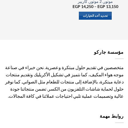
موتور, 2 موتور, كاريير
نطاق
EGP
14,250
–
EGP
13,150
السعر:
من
تحديد أحد الخيارات
خلال
هناك
العديد
من
الأشكال
المختلفة
مؤسسة جاركو
لهذا
المنتج.
يمكن
متخصصين في تقديم حلول مبتكرة وعصرية. نحن خبراء في صناعة
اختيار
موجه هواء المكيف، كما نتميز في تشكيل الأكريليك وتقديم منتجات
الخيارات
دعاية مبتكرة، بالإضافة إلى منتجات للطعام مثل الصواني. كما نوفر
على
صفحة
حلول لحماية شاشات التلفزيون من الكسر. تضمن منتجاتنا جودة
المنتج
عالية وتصميمات عملية تلبي احتياجات عملائنا في كافة المجالات.
روابط مهمة