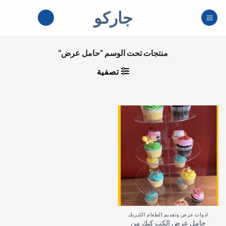
خطي
جاركو
لمحتوى
منتجات تحت الوسم “حامل عرض”
تصفية
ادوات عرض وتقديم الطعام اكليريك
حامل عرض الكب كيك من