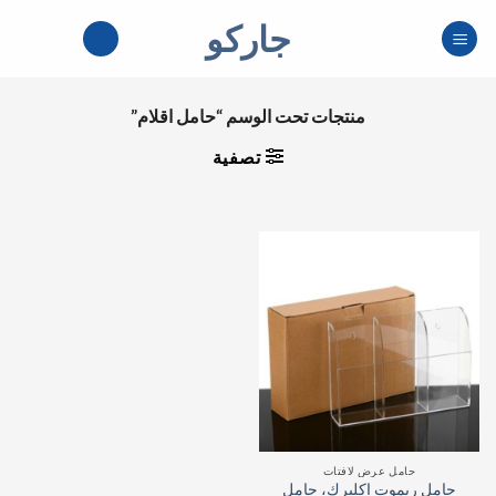
خطي
جاركو
لمحتوى
منتجات تحت الوسم “حامل اقلام”
تصفية
حامل عرض لافتات
حامل ريموت اكليرك، حامل