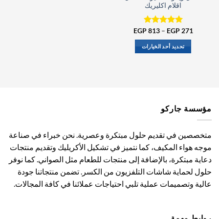
اقلام اكليريك
نطاق
271
EGP
–
تم التقييم
813
EGP
السعر:
5.00
من 5
من
تحديد أحد الخيارات
خلال
هناك
العديد
من
الأشكال
المختلفة
مؤسسة جاركو
لهذا
المنتج.
يمكن
متخصصين في تقديم حلول مبتكرة وعصرية. نحن خبراء في صناعة
اختيار
موجه هواء المكيف، كما نتميز في تشكيل الأكريليك وتقديم منتجات
الخيارات
دعاية مبتكرة، بالإضافة إلى منتجات للطعام مثل الصواني. كما نوفر
على
صفحة
حلول لحماية شاشات التلفزيون من الكسر. تضمن منتجاتنا جودة
المنتج
عالية وتصميمات عملية تلبي احتياجات عملائنا في كافة المجالات.
روابط مهمة