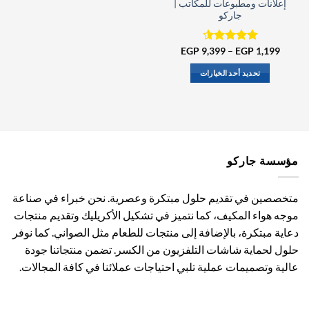
إعلانات ومطبوعات للمكاتب |
جاركو
نطاق
1,199
EGP
–
تم التقييم
9,399
EGP
السعر:
4.50
من
من
5
تحديد أحد الخيارات
خلال
هناك
العديد
من
الأشكال
المختلفة
مؤسسة جاركو
لهذا
المنتج.
يمكن
متخصصين في تقديم حلول مبتكرة وعصرية. نحن خبراء في صناعة
اختيار
موجه هواء المكيف، كما نتميز في تشكيل الأكريليك وتقديم منتجات
الخيارات
دعاية مبتكرة، بالإضافة إلى منتجات للطعام مثل الصواني. كما نوفر
على
صفحة
حلول لحماية شاشات التلفزيون من الكسر. تضمن منتجاتنا جودة
المنتج
عالية وتصميمات عملية تلبي احتياجات عملائنا في كافة المجالات.