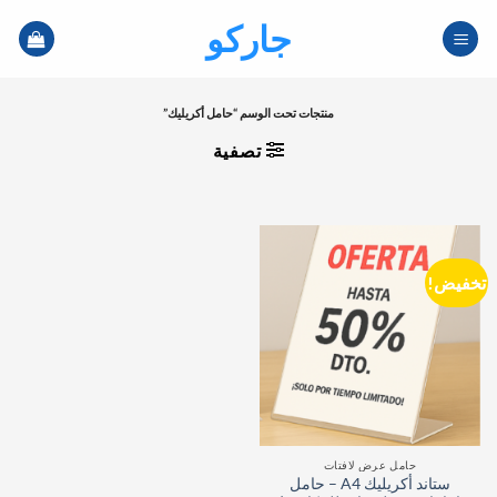
خطي
جاركو
لمحتوى
منتجات تحت الوسم “حامل أكريليك”
تصفية
تخفيض!
حامل عرض لافتات
ستاند أكريليك A4 – حامل