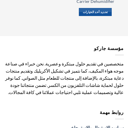
Carrier Dehumidifier
تحديد أحد الخيارات
هناك
العديد
من
الأشكال
المختلفة
مؤسسة جاركو
لهذا
المنتج.
يمكن
متخصصين في تقديم حلول مبتكرة وعصرية. نحن خبراء في صناعة
اختيار
موجه هواء المكيف، كما نتميز في تشكيل الأكريليك وتقديم منتجات
الخيارات
دعاية مبتكرة، بالإضافة إلى منتجات للطعام مثل الصواني. كما نوفر
على
صفحة
حلول لحماية شاشات التلفزيون من الكسر. تضمن منتجاتنا جودة
المنتج
عالية وتصميمات عملية تلبي احتياجات عملائنا في كافة المجالات.
روابط مهمة
سياسه الاستبدال والاسترجاع