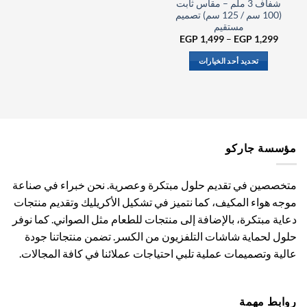
شفاف 3 ملم – مقاس ثابت
(100 سم / 125 سم) تصميم
مستقيم
نطاق
EGP
1,499
–
EGP
1,299
السعر:
من
تحديد أحد الخيارات
خلال
هناك
العديد
من
الأشكال
المختلفة
مؤسسة جاركو
لهذا
المنتج.
يمكن
متخصصين في تقديم حلول مبتكرة وعصرية. نحن خبراء في صناعة
اختيار
موجه هواء المكيف، كما نتميز في تشكيل الأكريليك وتقديم منتجات
الخيارات
دعاية مبتكرة، بالإضافة إلى منتجات للطعام مثل الصواني. كما نوفر
على
صفحة
حلول لحماية شاشات التلفزيون من الكسر. تضمن منتجاتنا جودة
المنتج
عالية وتصميمات عملية تلبي احتياجات عملائنا في كافة المجالات.
روابط مهمة