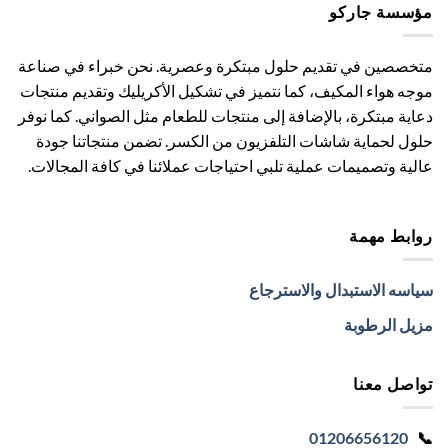
مؤسسة جاركو
لهذا
المنتج.
يمكن
متخصصين في تقديم حلول مبتكرة وعصرية. نحن خبراء في صناعة
اختيار
موجه هواء المكيف، كما نتميز في تشكيل الأكريليك وتقديم منتجات
الخيارات
دعاية مبتكرة، بالإضافة إلى منتجات للطعام مثل الصواني. كما نوفر
على
صفحة
حلول لحماية شاشات التلفزيون من الكسر. تضمن منتجاتنا جودة
المنتج
عالية وتصميمات عملية تلبي احتياجات عملائنا في كافة المجالات.
روابط مهمة
سياسه الاستبدال والاسترجاع
مزيل الرطوبة
تواصل معنا
01206656120
📞