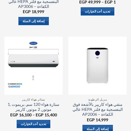
البنفسجية مع فلتر HEPA عالي
نطاق
EGP
49,999
–
EGP
1
السعر:
الكفاءة – AP3006
من
تحديد أحد الخيارات
EGP
18,999
خلال
هناك
إضافة إلى السلة
العديد
من
الأشكال
المختلفة
لهذا
المنتج.
يمكن
اختيار
الخيارات
على
صفحة
المنتج
مزيل الرطوبة
ستائر هواء كاريير
منقي هواء كاريير بالأشعة فوق
ستارة هواء 120 سم, بريموت ,1
البنفسجية مع فلتر HEPA عالي
موتور, 2 موتور, كاريير
الكفاءة – AP2006
نطاق
EGP
16,100
–
EGP
15,400
السعر:
EGP
14,999
من
تحديد أحد الخيارات
إضافة إلى السلة
خلال
هناك