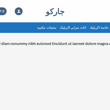
جاركو
P
0
عائمة اكريليك
اثاث منزلي اكريليك
منتجات مكتبيه
sed diam nonummy nibh euismod tincidunt ut laoreet dolore magna 